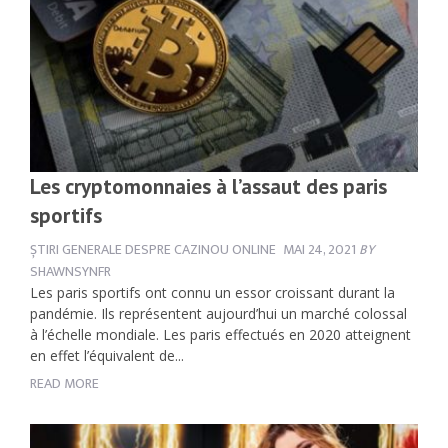
Les cryptomonnaies à l’assaut des paris
sportifs
ȘTIRI GENERALE DESPRE CAZINOU ONLINE
MAI 24, 2021
BY
SHAWNSYNFR
Les paris sportifs ont connu un essor croissant durant la
pandémie. Ils représentent aujourd’hui un marché colossal
à l’échelle mondiale. Les paris effectués en 2020 atteignent
en effet l’équivalent de...
READ MORE