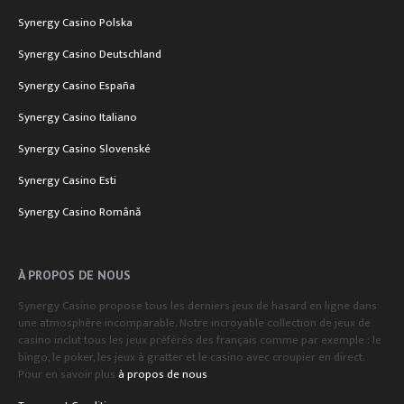
Synergy Casino Polska
Synergy Casino Deutschland
Synergy Casino España
Synergy Casino Italiano
Synergy Casino Slovenské
Synergy Casino Esti
Synergy Casino Română
À PROPOS DE NOUS
Synergy Casino propose tous les derniers jeux de hasard en ligne dans
une atmosphère incomparable. Notre incroyable collection de jeux de
casino inclut tous les jeux préférés des français comme par exemple : le
bingo, le poker, les jeux à gratter et le casino avec croupier en direct.
Pour en savoir plus
à propos de nous