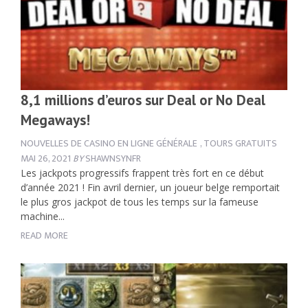
8,1 millions d’euros sur Deal or No Deal
Megaways!
NOUVELLES DE CASINO EN LIGNE GÉNÉRALE
,
TOURS GRATUITS
MAI 26, 2021
BY
SHAWNSYNFR
Les jackpots progressifs frappent très fort en ce début
d’année 2021 ! Fin avril dernier, un joueur belge remportait
le plus gros jackpot de tous les temps sur la fameuse
machine...
READ MORE