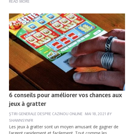
READ MORE
6 conseils pour améliorer vos chances aux
jeux à gratter
ȘTIRI GENERALE DESPRE CAZINOU ONLINE
MAI 18, 2021
BY
SHAWNSYNFR
Les jeux à gratter sont un moyen amusant de gagner de
l’argent rapidement et facilement. Tout comme les