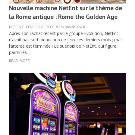
Nouvelle machine NetEnt sur le thème de
la Rome antique : Rome the Golden Age
NETENT
FÉVRIER 23, 2021
BY
SHAWNSYNFR
Après son rachat récent par le groupe Evolution, NetEnt
n’avait pas sorti beaucoup de jeux ces derniers mois ; mais
l’attente est terminée ! Le suédois de NetEnt, qui figure
parmi les...
READ MORE