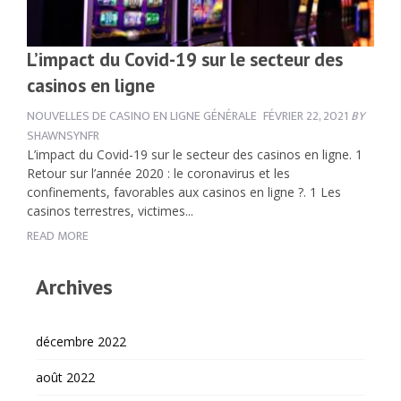
L’impact du Covid-19 sur le secteur des
casinos en ligne
NOUVELLES DE CASINO EN LIGNE GÉNÉRALE
FÉVRIER 22, 2021
BY
SHAWNSYNFR
L’impact du Covid-19 sur le secteur des casinos en ligne. 1
Retour sur l’année 2020 : le coronavirus et les
confinements, favorables aux casinos en ligne ?. 1 Les
casinos terrestres, victimes...
READ MORE
Archives
décembre 2022
août 2022