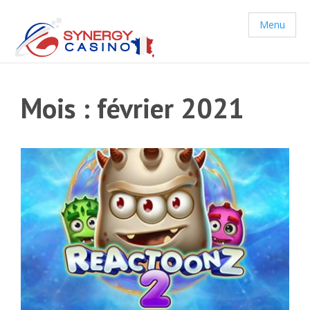
Menu
Mois :
février 2021