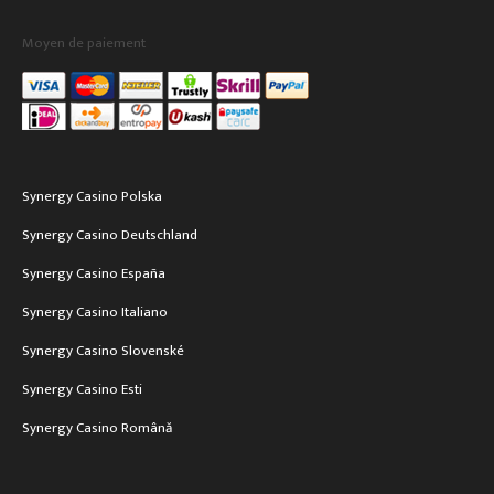
Moyen de paiement
Synergy Casino Polska
Synergy Casino Deutschland
Synergy Casino España
Synergy Casino Italiano
Synergy Casino Slovenské
Synergy Casino Esti
Synergy Casino Română