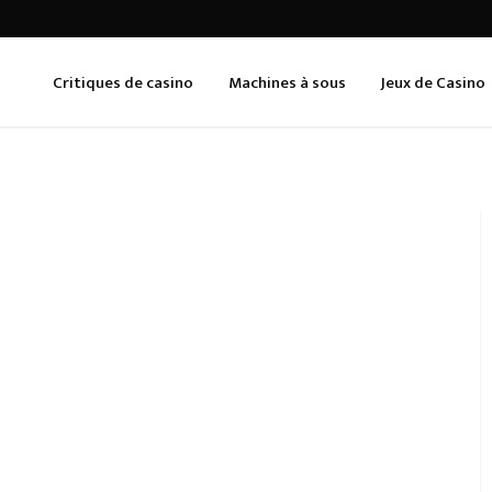
Critiques de casino
Machines à sous
Jeux de Casino