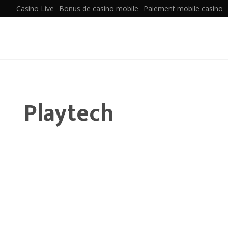
Casino Live
Bonus de casino mobile
Paiement mobile casino
Playtech