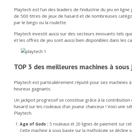
Playtech est l’un des leaders de l’industrie du jeu en lign
de 500 titres de jeux de hasard et de nombreuses catégo
par le bingo ou la roulette.
Playtech investit aussi sur des secteurs innovants tels que 
et les offres de jeu sont aussi bien disponibles dans les c
TOP 3 des meilleures machines à sous 
Playtech est particulièrement réputé pour ses machines à 
heureux gagnants.
Un jackpot progressif se constitue grâce à la contribut
hasard sur les rouleaux d’un joueur chanceux ! Voici une s
Playtech.
Age of Gods :
5 rouleaux et 20 lignes de paiement sur ce
Cette machine à sous basée sur la mythologie se décline 