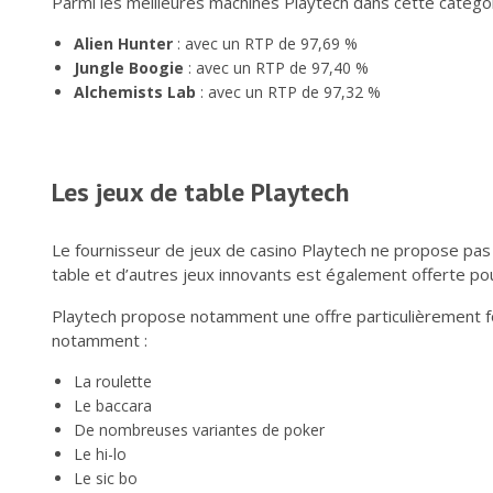
Parmi les meilleures machines Playtech dans cette catégor
Alien Hunter
: avec un RTP de 97,69 %
Jungle Boogie
: avec un RTP de 97,40 %
Alchemists Lab
: avec un RTP de 97,32 %
Les jeux de table Playtech
Le fournisseur de jeux de casino Playtech ne propose pas
table et d’autres jeux innovants est également offerte pour
Playtech propose notamment une offre particulièrement fo
notamment :
La roulette
Le baccara
De nombreuses variantes de poker
Le hi-lo
Le sic bo