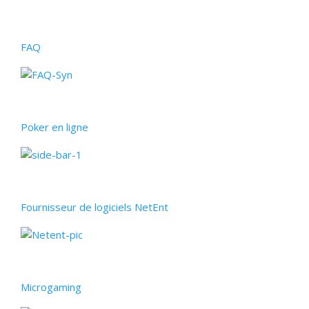
FAQ
Poker en ligne
Fournisseur de logiciels NetEnt
Microgaming