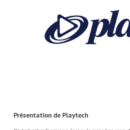
Présentation de Playtech