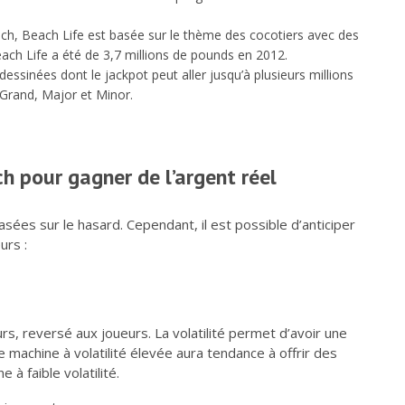
ch, Beach Life est basée sur le thème des cocotiers avec des
each Life a été de 3,7 millions de pounds en 2012.
ssinées dont le jackpot peut aller jusqu’à plusieurs millions
 Grand, Major et Minor.
h pour gagner de l’argent réel
ées sur le hasard. Cependant, il est possible d’anticiper
urs :
s, reversé aux joueurs. La volatilité permet d’avoir une
machine à volatilité élevée aura tendance à offrir des
à faible volatilité.