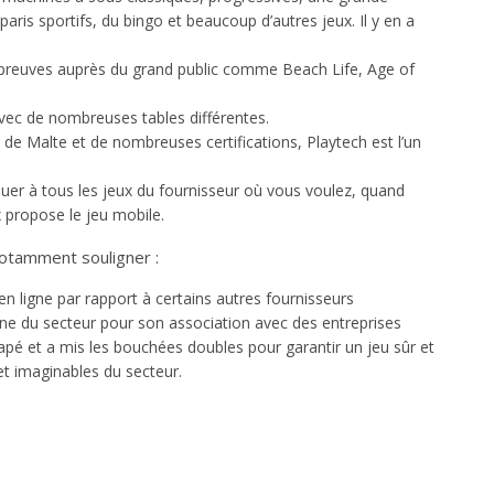
 paris sportifs, du bingo et beaucoup d’autres jeux. Il y en a
s preuves auprès du grand public comme Beach Life, Age of
ec de nombreuses tables différentes.
de Malte et de nombreuses certifications, Playtech est l’un
ouer à tous les jeux du fournisseur où vous voulez, quand
x propose le jeu mobile.
notamment souligner :
n ligne par rapport à certains autres fournisseurs
une du secteur pour son association avec des entreprises
rapé et a mis les bouchées doubles pour garantir un jeu sûr et
 et imaginables du secteur.