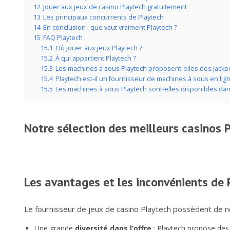
12
Jouer aux jeux de casino Playtech gratuitement
13
Les principaux concurrents de Playtech
14
En conclusion : que vaut vraiment Playtech ?
15
FAQ Playtech :
15.1
Où jouer aux jeux Playtech ?
15.2
À qui appartient Playtech ?
15.3
Les machines à sous Playtech proposent-elles des jackpo
15.4
Playtech est-il un fournisseur de machines à sous en lign
15.5
Les machines à sous Playtech sont-elles disponibles dans
Notre sélection des meilleurs casinos
Les avantages et les inconvénients de 
Le fournisseur de jeux de casino Playtech possèdent de 
Une grande
diversité dans l’offre
: Playtech propose des