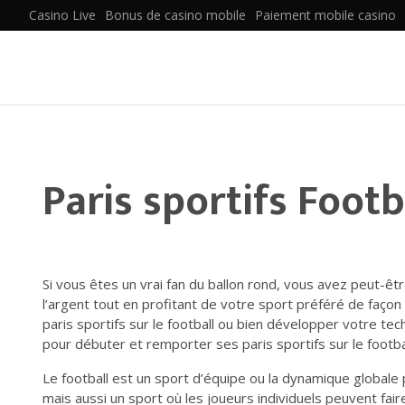
Casino Live
Bonus de casino mobile
Paiement mobile casino
Paris sportifs Footb
Si vous êtes un vrai fan du ballon rond, vous avez peut-ê
l’argent tout en profitant de votre sport préféré de façon
paris sportifs sur le football ou bien développer votre techn
pour débuter et remporter ses paris sportifs sur le footbal
Le football est un sport d’équipe ou la dynamique global
mais aussi un sport où les joueurs individuels peuvent faire