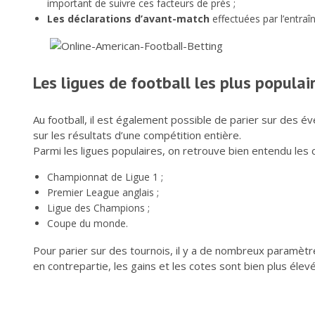
important de suivre ces facteurs de près ;
Les déclarations d’avant-match
effectuées par l’entraî
Les ligues de football les plus populai
Au football, il est également possible de parier sur des
sur les résultats d’une compétition entière.
Parmi les ligues populaires, on retrouve bien entendu les c
Championnat de Ligue 1 ;
Premier League anglais ;
Ligue des Champions ;
Coupe du monde.
Pour parier sur des tournois, il y a de nombreux paramètr
en contrepartie, les gains et les cotes sont bien plus élev