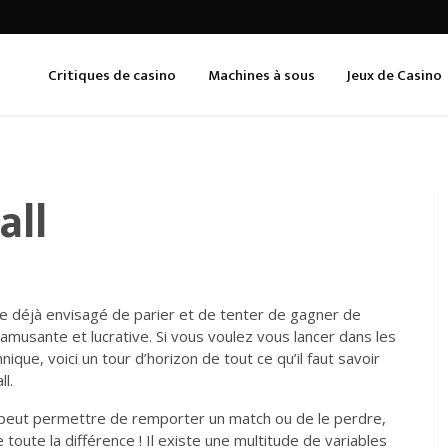
Critiques de casino
Machines à sous
Jeux de Casino
all
tre déjà envisagé de parier et de tenter de gagner de
 amusante et lucrative. Si vous voulez vous lancer dans les
ique, voici un tour d’horizon de tout ce qu’il faut savoir
l.
e peut permettre de remporter un match ou de le perdre,
 toute la différence ! Il existe une multitude de variables