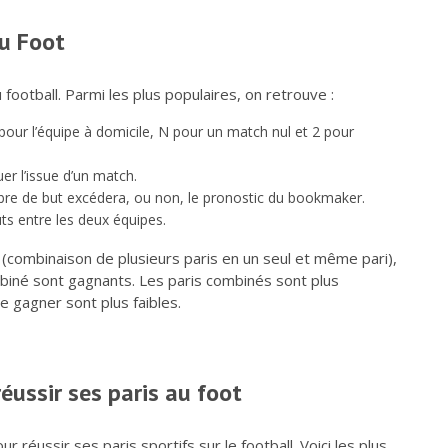
au Foot
football. Parmi les plus populaires, on retrouve :
1 pour l’équipe à domicile, N pour un match nul et 2 pour
er l’issue d’un match.
ombre de but excédera, ou non, le pronostic du bookmaker.
uts entre les deux équipes.
 (combinaison de plusieurs paris en un seul et même pari),
biné sont gagnants. Les paris combinés sont plus
e gagner sont plus faibles.
éussir ses paris au foot
 réussir ses paris sportifs sur le football. Voici les plus