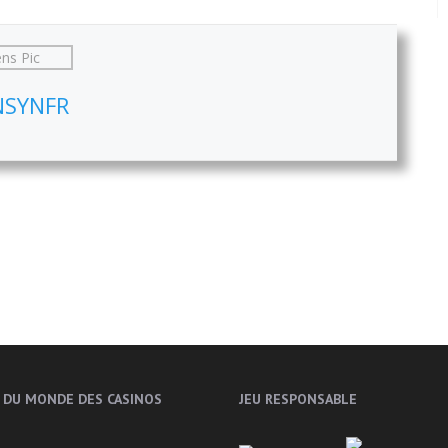
SYNFR
 DU MONDE DES CASINOS
JEU RESPONSABLE