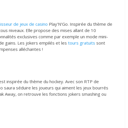
isseur de jeux de casino
Play’N’Go. Inspirée du thème de
tous niveaux. Elle propose des mises allant de 10
onnalités exclusives comme par exemple un mode mini-
de gains. Les jokers empilés et les
tours gratuits
sont
ompenses alléchantes !
est inspirée du thème du hockey. Avec son RTP de
 saura séduire les joueurs qui aiment les jeux bourrés
eak Away, on retrouve les fonctions jokers smashing ou