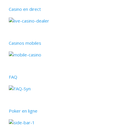
Casino en direct
Casinos mobiles
FAQ
Poker en ligne