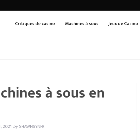
Critiques de casino
Machines à sous
Jeux de Casino
chines à sous en
4, 2021
by
SHAWNSYNFR