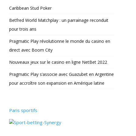
Caribbean Stud Poker
Betfred World Matchplay : un parrainage reconduit
pour trois ans
Pragmatic Play révolutionne le monde du casino en
direct avec Boom City
Nouveaux jeux sur le casino en ligne NetBet 2022
Pragmatic Play s’associe avec Guazubet en Argentine
pour accroître son expansion en Amérique latine
Paris sportifs