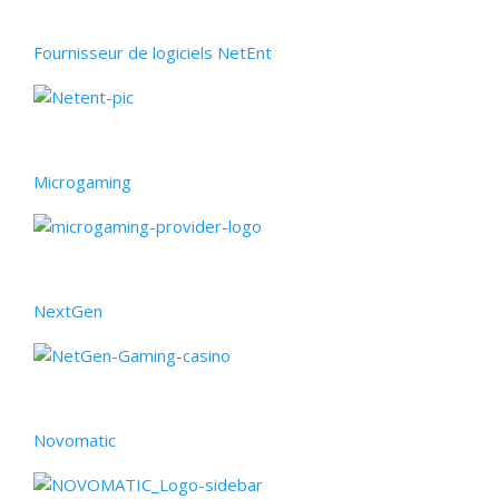
Fournisseur de logiciels NetEnt
Microgaming
NextGen
Novomatic