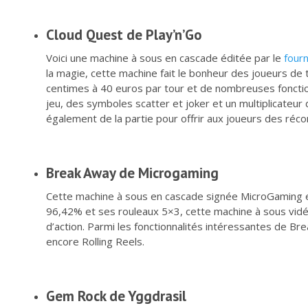
Cloud Quest de Play’n’Go
Voici une machine à sous en cascade éditée par le
fourn
la magie, cette machine fait le bonheur des joueurs de 
centimes à 40 euros par tour et de nombreuses foncti
jeu, des symboles scatter et joker et un multiplicateur 
également de la partie pour offrir aux joueurs des réc
Break Away de Microgaming
Cette machine à sous en cascade signée MicroGaming 
96,42% et ses rouleaux 5×3, cette machine à sous vidéo
d’action. Parmi les fonctionnalités intéressantes de Br
encore Rolling Reels.
Gem Rock de Yggdrasil