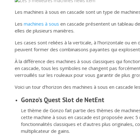
Les machines à sous en cascade sont un type de machines 
Les
machines à sous
en cascade présentent un tableau de 
elles de plusieurs manières.
Les cases sont reliées à la verticale, à l’horizontale ou en
peuvent former des combinaisons payantes qui explosent 
À la différence des machines à sous classiques qui fonction
en cascade, tous les symboles ne changent pas forcément
verrouillés sur les rouleaux pour vous garantir de plus gros
Voici un tour d’horizon des machines à sous en cascade le
Gonzo’s Quest Slot de NetEnt
Le thème de Gonzo fait partie des thèmes de machines
cette machine à sous en cascade est proposée avec 5 r
fonctionnalités classiques et d’autres plus originales,
multiplicateur de gains.