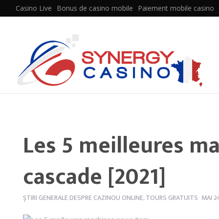
Casino Live
Bonus de casino mobile
Paiement mobile casino
Les 5 meilleures ma
cascade [2021]
ȘTIRI GENERALE DESPRE CAZINOU ONLINE
,
TOURS GRATUITS
MAI 2