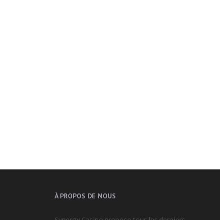
À PROPOS DE NOUS
Synergy Casino propose tous les derniers