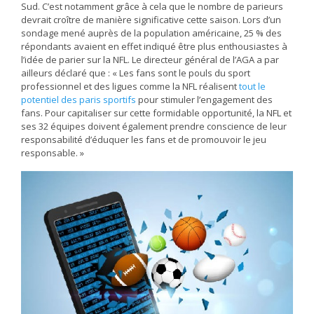
Sud. C’est notamment grâce à cela que le nombre de parieurs
devrait croître de manière significative cette saison. Lors d’un
sondage mené auprès de la population américaine, 25 % des
répondants avaient en effet indiqué être plus enthousiastes à
l’idée de parier sur la NFL. Le directeur général de l’AGA a par
ailleurs déclaré que : « Les fans sont le pouls du sport
professionnel et des ligues comme la NFL réalisent
tout le
potentiel des paris sportifs
pour stimuler l’engagement des
fans. Pour capitaliser sur cette formidable opportunité, la NFL et
ses 32 équipes doivent également prendre conscience de leur
responsabilité d’éduquer les fans et de promouvoir le jeu
responsable. »