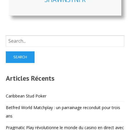
Search
for:
Articles Récents
Caribbean Stud Poker
Betfred World Matchplay : un parrainage reconduit pour trois
ans
Pragmatic Play révolutionne le monde du casino en direct avec