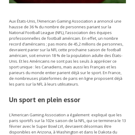
Aux États-Unis, l’American Gaming Association a annoncé une
hausse de 36 % du nombre de personnes pariant sur la
National Football League (NFL), l’association des équipes
professionnelles de football américain. En effet, un nombre
record d’américains ; pas moins de 45,2 millions de personnes,
devraient parier sur la NFL cette prochaine saison de football
américain, soit environ 18 % de la population adulte des États-
Unis. Et les Américains ne sont pas les seuls à apprécier ce
sport unique : les Canadiens, mais aussi les Français et les
parieurs du monde entier parient déjà sur le sport. En France,
de nombreuses plateformes de paris en ligne proposent déjà
les paris sur la NFL à leurs utilisateurs.
Un sport en plein essor
L’American Gaming Association a également expliqué que les
paris sportifs sur la 102e saison de la NFL, qui se terminera le 13
février avec le Super Bowl LVI, devraient désormais être
disponibles en Arizona, à Washington et dans le Dakota du