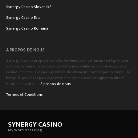
Synergy Casino Slovenské
Synergy Casino Esti
Synergy Casino Română
À PROPOS DE NOUS
Synergy Casino propose tous les derniers jeux de hasard en ligne dans
une atmosphère incomparable. Notre incroyable collection de jeux de
casino inclut tous les jeux préférés des français comme par exemple : le
bingo, le poker, les jeux à gratter et le casino avec croupier en direct.
Pour en savoir plus
à propos de nous
Termes et Conditions
SYNERGY CASINO
My WordPress Blog