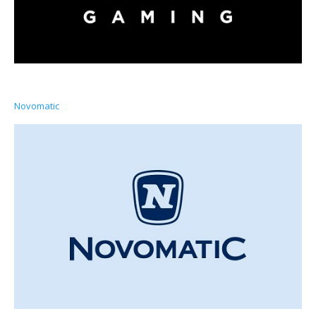
Novomatic