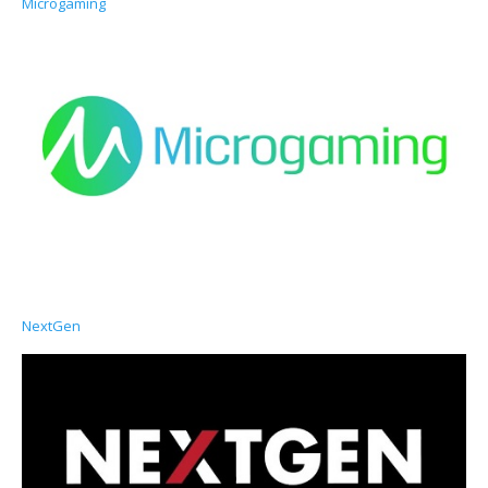
Microgaming
NextGen