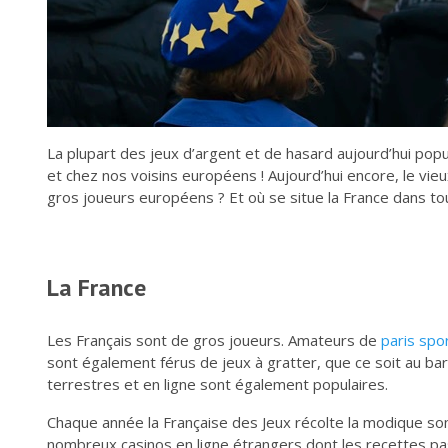
La plupart des jeux d’argent et de hasard aujourd’hui popu
et chez nos voisins européens ! Aujourd’hui encore, le vieu
gros joueurs européens ? Et où se situe la France dans tou
La France
Les Français sont de gros joueurs. Amateurs de
paris spo
sont également férus de jeux à gratter, que ce soit au bar-
terrestres et en ligne sont également populaires.
Chaque année la Française des Jeux récolte la modique so
nombreux casinos en ligne étrangers dont les recettes pas