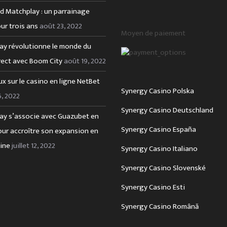
d Matchplay : un parrainage
ur trois ans
août 23, 2022
Moyen de paiement
ay révolutionne le monde du
rect avec Boom City
août 19, 2022
x sur le casino en ligne NetBet
Synergy Casino Polska
16, 2022
Synergy Casino Deutschland
ay s’associe avec Guazubet en
Synergy Casino España
ur accroître son expansion en
ine
juillet 12, 2022
Synergy Casino Italiano
Synergy Casino Slovenské
Synergy Casino Esti
Synergy Casino Română