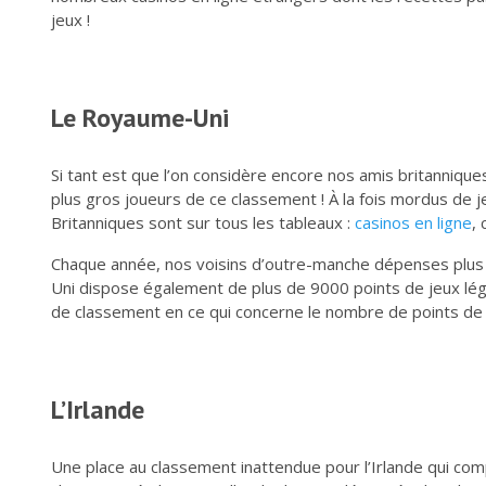
jeux !
Le Royaume-Uni
Si tant est que l’on considère encore nos amis britanniqu
plus gros joueurs de ce classement ! À la fois mordus de je
Britanniques sont sur tous les tableaux :
casinos en ligne
,
Chaque année, nos voisins d’outre-manche dépenses plus d
Uni dispose également de plus de 9000 points de jeux léga
de classement en ce qui concerne le nombre de points de
L’Irlande
Une place au classement inattendue pour l’Irlande qui com