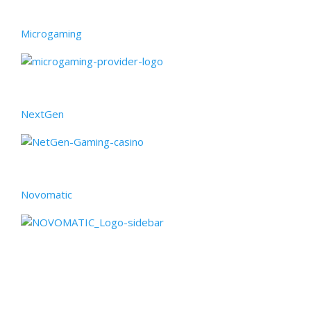
Microgaming
NextGen
Novomatic