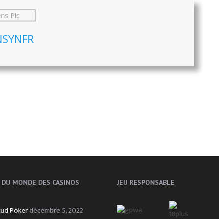
SYNFR
 DU MONDE DES CASINOS
JEU RESPONSABLE
tud Poker
décembre 5, 2022