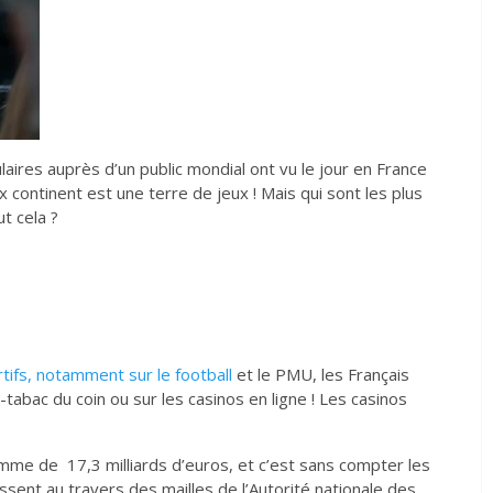
laires auprès d’un public mondial ont vu le jour en France
x continent est une terre de jeux ! Mais qui sont les plus
t cela ?
rtifs, notamment sur le football
et le PMU, les Français
tabac du coin ou sur les casinos en ligne ! Les casinos
mme de 17,3 milliards d’euros, et c’est sans compter les
sent au travers des mailles de l’Autorité nationale des