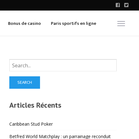
Bonus de casino
Paris sportifs en ligne
Search
for:
Articles Récents
Caribbean Stud Poker
Betfred World Matchplay : un parrainage reconduit