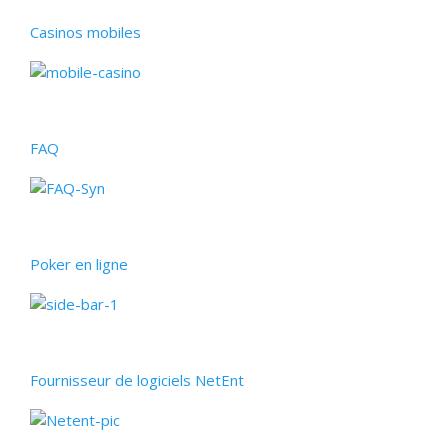
Casinos mobiles
FAQ
Poker en ligne
Fournisseur de logiciels NetEnt