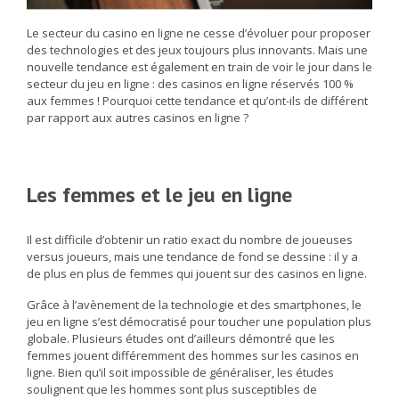
Le secteur du casino en ligne ne cesse d’évoluer pour proposer
des technologies et des jeux toujours plus innovants. Mais une
nouvelle tendance est également en train de voir le jour dans le
secteur du jeu en ligne : des casinos en ligne réservés 100 %
aux femmes ! Pourquoi cette tendance et qu’ont-ils de différent
par rapport aux autres casinos en ligne ?
Les femmes et le jeu en ligne
Il est difficile d’obtenir un ratio exact du nombre de joueuses
versus joueurs, mais une tendance de fond se dessine : il y a
de plus en plus de femmes qui jouent sur des casinos en ligne.
Grâce à l’avènement de la technologie et des smartphones, le
jeu en ligne s’est démocratisé pour toucher une population plus
globale. Plusieurs études ont d’ailleurs démontré que les
femmes jouent différemment des hommes sur les casinos en
ligne. Bien qu’il soit impossible de généraliser, les études
soulignent que les hommes sont plus susceptibles de