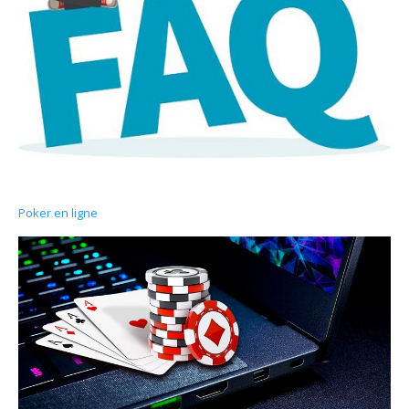
Poker en ligne