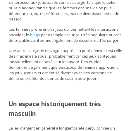
s’intéresser aux jeux basés sur la stratégie, tels que le poker
ou la blackjack, tandis que les femmes ont une vision plus
détendue du jeu, et préfèrent les jeux de divertissement et de
hasard.
Les femmes préfèrent les jeux qui permettent les interactions
sociales ; le
bingo
par exemple est un jeu très populaire auprès
de ce public car il permet également de discuter et d’échanger.
Une autre catégorie en vogue auprès du public féminin est celle
des machines à sous ; probablement car ces jeux sont joués
individuellement et basés sur le hasard. Des études
démontrent également que beaucoup de femmes apprécient
les jeux gratuits et aiment se divertir avec des versions de
démo ou profiter des bonus de casino pour jouer.
Un espace historiquement très
masculin
Le jeu d’argent en général a longtemps été perçu comme un