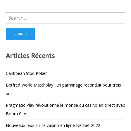
Search
for:
Articles Récents
Caribbean Stud Poker
Betfred World Matchplay : un parrainage reconduit pour trois
ans
Pragmatic Play révolutionne le monde du casino en direct avec
Boom City
Nouveaux jeux sur le casino en ligne NetBet 2022