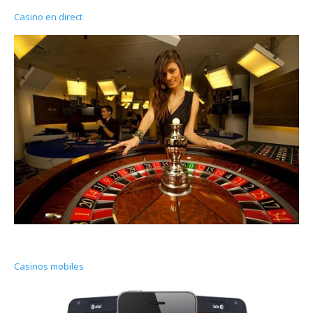
Casino en direct
Casinos mobiles