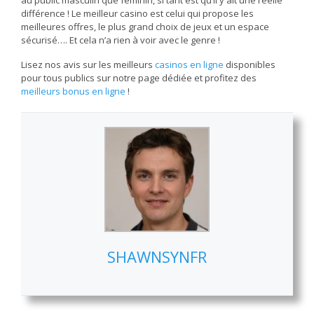
différence ! Le meilleur casino est celui qui propose les
meilleures offres, le plus grand choix de jeux et un espace
sécurisé…. Et cela n’a rien à voir avec le genre !
Lisez nos avis sur les meilleurs
casinos en ligne
disponibles
pour tous publics sur notre page dédiée et profitez des
meilleurs bonus en ligne
!
SHAWNSYNFR