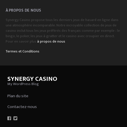
À PROPOS DE NOUS
Synergy Casino propose tous les derniers jeux de hasard en ligne dans
une atmosphère incomparable. Notre incroyable collection de jeux de
casino inclut tous les jeux préférés des français comme par exemple : le
bingo, le poker, les jeux à gratter et le casino avec croupier en direct.
Pour en savoir plus
à propos de nous
Termes et Conditions
SYNERGY CASINO
My WordPress Blog
Plan du site
Contactez-nous