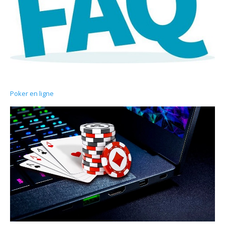
Poker en ligne