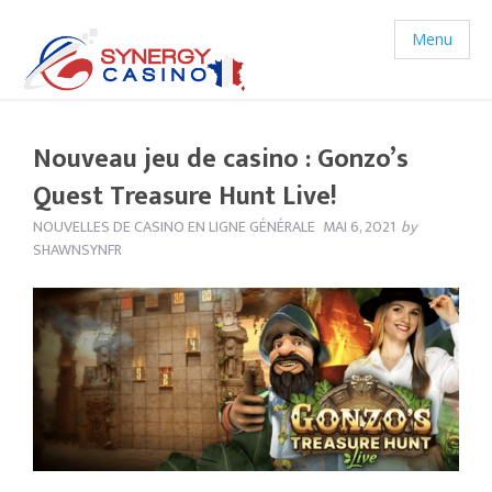
Menu
Nouveau jeu de casino : Gonzo’s
Quest Treasure Hunt Live!
NOUVELLES DE CASINO EN LIGNE GÉNÉRALE
MAI 6, 2021
by
SHAWNSYNFR