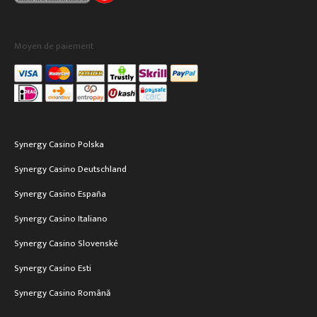
Moyen de paiement
Synergy Casino Polska
Synergy Casino Deutschland
Synergy Casino España
Synergy Casino Italiano
Synergy Casino Slovenské
Synergy Casino Esti
Synergy Casino Română