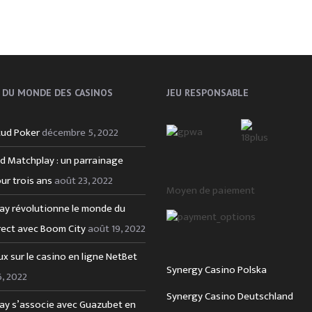
 DU MONDE DES CASINOS
JEU RESPONSABLE
tud Poker
décembre 5, 2022
d Matchplay : un parrainage
ur trois ans
août 23, 2022
Moyen de paiement
ay révolutionne le monde du
rect avec Boom City
août 19, 2022
x sur le casino en ligne NetBet
Synergy Casino Polska
16, 2022
Synergy Casino Deutschland
ay s’associe avec Guazubet en