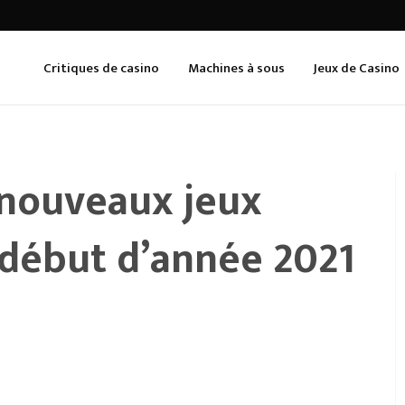
Critiques de casino
Machines à sous
Jeux de Casino
 nouveaux jeux
début d’année 2021