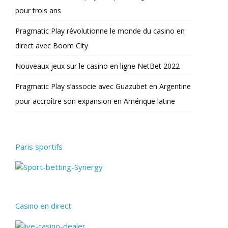
pour trois ans
Pragmatic Play révolutionne le monde du casino en
direct avec Boom City
Nouveaux jeux sur le casino en ligne NetBet 2022
Pragmatic Play s’associe avec Guazubet en Argentine
pour accroître son expansion en Amérique latine
Paris sportifs
Casino en direct