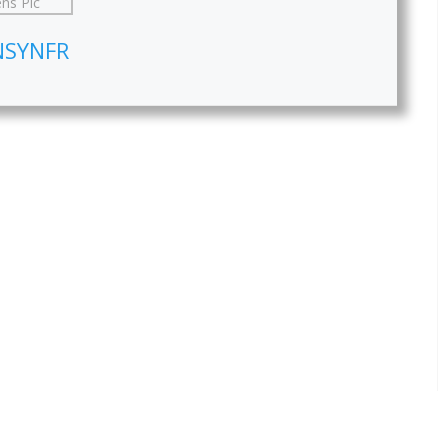
SYNFR