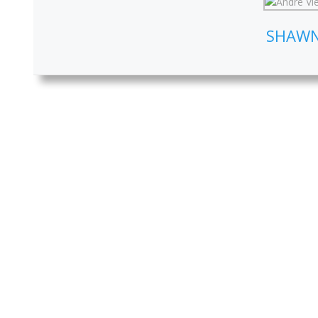
SHAWN