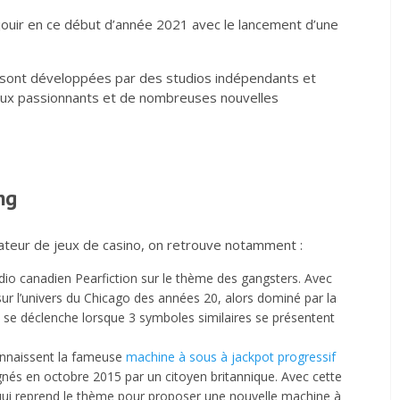
ouir en ce début d’année 2021 avec le lancement d’une
é sont développées par des studios indépendants et
jeux passionnants et de nombreuses nouvelles
ng
gateur de jeux de casino, on retrouve notamment :
io canadien Pearfiction sur le thème des gangsters. Avec
sur l’univers du Chicago des années 20, alors dominé par la
 se déclenche lorsque 3 symboles similaires se présentent
onnaissent la fameuse
machine à sous à jackpot progressif
nés en octobre 2015 par un citoyen britannique. Avec cette
in qui reprend le thème pour proposer une nouvelle machine à