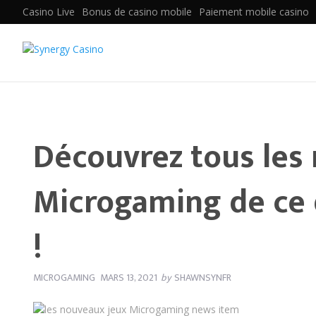
Casino Live
Bonus de casino mobile
Paiement mobile casino
Découvrez tous les
Microgaming de ce 
!
MICROGAMING
MARS 13, 2021
by
SHAWNSYNFR